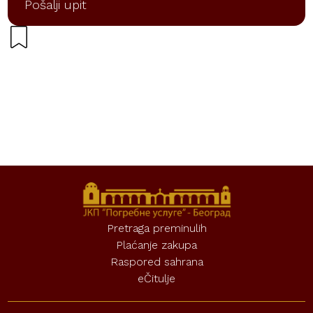
Pošalji upit
Pretraga preminulih
Plaćanje zakupa
Raspored sahrana
eČitulje