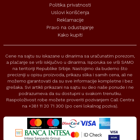
Politika privatnosti
Uslovi korišćenja
Reklamacije
Pravo na odustajanje
Kako kupiti
Cene na sajtu su iskazane u dinarima sa uračunatim porezom,
a plaćanje se vrši isključivo u dinarima. Isporuka se vrši SAMO
na teritoriji Republike Srbije. Nastojimo da budemo što
precizniji u opisu proizvoda, prikazu slika i samih cena, ali ne
možemo garantovati da su sve informacije kompletne i bez
grešaka. Svi artikli prikazani na sajtu su deo naše ponude i ne
podrazumeva da su dostupni u svakom trenutku.
Raspoloživost robe možete proveriti pozivanjem Call Centra
na +381 11 20 71 300 (po ceni lokalnog poziva).