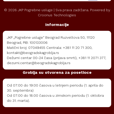
©
2026
JKP Pogrebne usluge | Sva prava zadržana. Powered by
Croonus Technologies
Informacije
JKP „Pogrebne usluge“ Beograd Ruzveltova 50, 11120
Beograd, PIB: 100133006
Matični broj: 07049455 Centrala: +381 11 20 71 300,
kontakt@beogradskagroblja.rs
Dežurni centar 00-24 časa (prijava smrti), +381 11 2071 377,
dezurni.centar@beogradskagroblja.rs
Groblja su otvorena za posetioce
Od 07:00 do 19:00 časova u letnjem periodu (1. aprila do
30. septembra)
Od 07:00 do 18:00 časova u zimskom periodu (1. oktobra
do 31. marta).