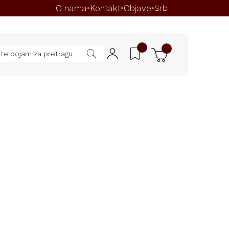
O nama
Kontakt
Objave
•
•
•
Srb