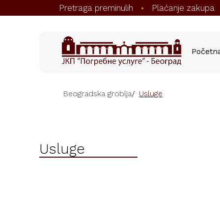
Pretraga preminulih
Plaćanje zakupa
•
Početn
Beogradska groblja
/
Usluge
Usluge