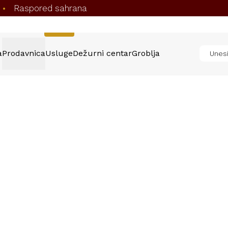
Raspored sahrana
•
a
Prodavnica
Usluge
Dežurni centar
Groblja