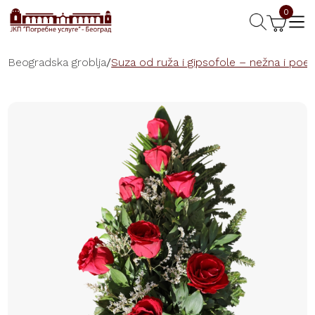
0
Beogradska groblja
/
Suza od ruža i gipsofole – nežna i poet