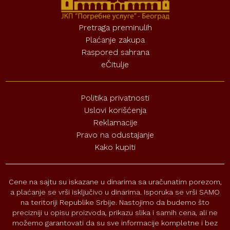
Pretraga preminulih
Plaćanje zakupa
Raspored sahrana
eČitulje
Politika privatnosti
Uslovi korišćenja
Reklamacije
Pravo na odustajanje
Kako kupiti
Cene na sajtu su iskazane u dinarima sa uračunatim porezom,
a plaćanje se vrši isključivo u dinarima. Isporuka se vrši SAMO
na teritoriji Republike Srbije. Nastojimo da budemo što
precizniji u opisu proizvoda, prikazu slika i samih cena, ali ne
možemo garantovati da su sve informacije kompletne i bez