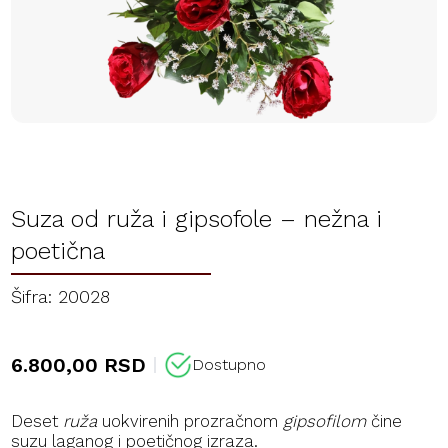
Suza od ruža i gipsofole – nežna i
poetična
Šifra: 20028
6.800,00 RSD
Dostupno
Deset
ruža
uokvirenih prozračnom
gipsofilom
čine
suzu laganog i poetičnog izraza.