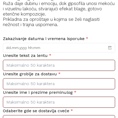
Ruža daje dubinu i emociju, dok gipsofila unosi mekoću
i vizuelnu lakoću, stvarajući efekat blage, gotovo
eterične kompozicije.
Prikladna za oproštaje u kojima se želi naglasiti
nežnost i trajna uspomena.
Zakazivanje datuma i vremena isporuke
*
Unesite tekst za lentu
*
Unesite groblje za dostavu
*
Unesite ime i prezime preminulog
*
Odaberite gde se dostavlja cveće
*