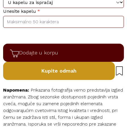
Unesite kapelu
*
Dodajte u korpu
Kupite odmah
Napomena:
Prikazana fotografija verno predstavlja izgled
aranžmana. Zbog sezonske dostupnosti pojedinih vrsta
cveća, moguće su zamene pojedinih elemenata
odgovarajućim cvetovima istog kvaliteta i vrednosti, pri
čemu se zadržava isti stil, forma i ukupan izgled
aranžmana. Isporuka se vrši neposredno pre zakazane