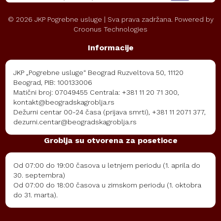
©
2026
JKP Pogrebne usluge | Sva prava zadržana. Powered by
Croonus Technologies
Informacije
JKP „Pogrebne usluge“ Beograd Ruzveltova 50, 11120
Beograd, PIB: 100133006
Matični broj: 07049455 Centrala: +381 11 20 71 300,
kontakt@beogradskagroblja.rs
Dežurni centar 00-24 časa (prijava smrti), +381 11 2071 377,
dezurni.centar@beogradskagroblja.rs
Groblja su otvorena za posetioce
Od 07:00 do 19:00 časova u letnjem periodu (1. aprila do
30. septembra)
Od 07:00 do 18:00 časova u zimskom periodu (1. oktobra
do 31. marta).