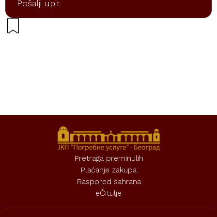
Pošalji upit
Pretraga preminulih
Plaćanje zakupa
Raspored sahrana
eČitulje