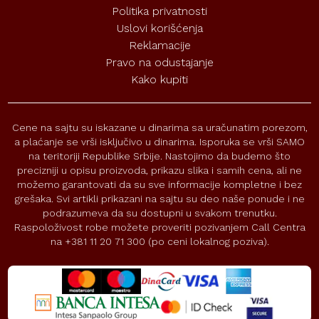
Politika privatnosti
Uslovi korišćenja
Reklamacije
Pravo na odustajanje
Kako kupiti
Cene na sajtu su iskazane u dinarima sa uračunatim porezom,
a plaćanje se vrši isključivo u dinarima. Isporuka se vrši SAMO
na teritoriji Republike Srbije. Nastojimo da budemo što
precizniji u opisu proizvoda, prikazu slika i samih cena, ali ne
možemo garantovati da su sve informacije kompletne i bez
grešaka. Svi artikli prikazani na sajtu su deo naše ponude i ne
podrazumeva da su dostupni u svakom trenutku.
Raspoloživost robe možete proveriti pozivanjem Call Centra
na +381 11 20 71 300 (po ceni lokalnog poziva).