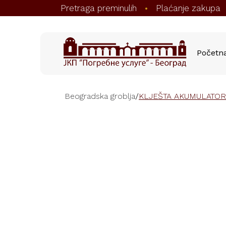
Pretraga preminulih
Plaćanje zakupa
•
Početn
Beogradska groblja
/
KLJEŠTA AKUMULATO