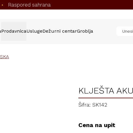
Raspored sahrana
•
a
Prodavnica
Usluge
Dežurni centar
Groblja
RSKA
KLJEŠTA AK
Šifra: SK142
Cena na upit