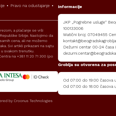
ije
•
Pravo na odustajanje
•
Informacije
JKP „Pogrebne usluge“ Beog
100133006
rezom, a plaćanje se vrši
Matični broj: 07049455 Cent
i Republike Srbije. Nastojimo da
kontakt@beogradskagroblja
 i samih cena, ali ne možemo
a. Svi artikli prikazani na sajtu
Dežurni centar 00-24 časa (p
 u svakom trenutku.
dezurni.centar@beogradskag
entra na +381 11 20 71 300 (po
Groblja su otvorena za pos
Od 07:00 do 19:00 časova u 
Od 07:00 do 18:00 časova u
ered by
Croonus Technologies