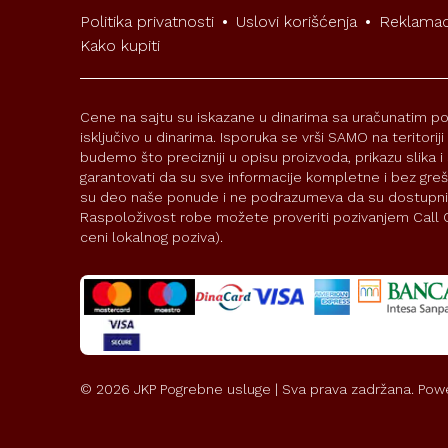
Politika privatnosti
•
Uslovi korišćenja
•
Reklamac
Kako kupiti
Cene na sajtu su iskazane u dinarima sa uračunatim po
isključivo u dinarima. Isporuka se vrši SAMO na teritorij
budemo što precizniji u opisu proizvoda, prikazu slika
garantovati da su sve informacije kompletne i bez grešak
su deo naše ponude i ne podrazumeva da su dostupni
Raspoloživost robe možete proveriti pozivanjem Call C
ceni lokalnog poziva).
©
2026
JKP Pogrebne usluge | Sva prava zadržana. Pow