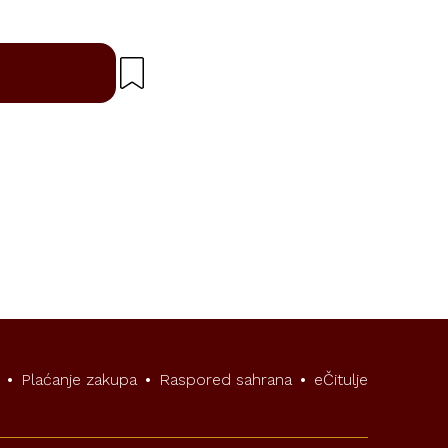
•
Plaćanje zakupa
•
Raspored sahrana
•
eČitulje