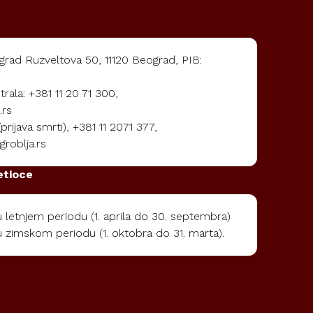
rad Ruzveltova 50, 11120 Beograd, PIB:
rala: +381 11 20 71 300,
.rs
rijava smrti), +381 11 2071 377,
roblja.rs
etioce
letnjem periodu (1. aprila do 30. septembra)
 zimskom periodu (1. oktobra do 31. marta).