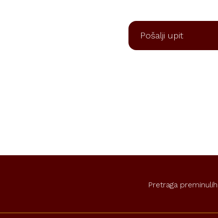
Pošalji upit
Pretraga preminulih