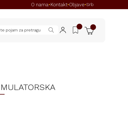
O nama
Kontakt
Objave
•
•
•
Srb
UMULATORSKA