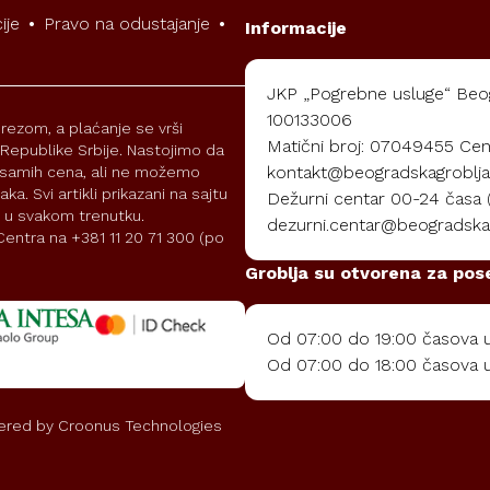
ije
•
Pravo na odustajanje
•
Informacije
JKP „Pogrebne usluge“ Beog
100133006
rezom, a plaćanje se vrši
Matični broj: 07049455 Cent
i Republike Srbije. Nastojimo da
kontakt@beogradskagroblja
 i samih cena, ali ne možemo
a. Svi artikli prikazani na sajtu
Dežurni centar 00-24 časa (p
 u svakom trenutku.
dezurni.centar@beogradskag
entra na +381 11 20 71 300 (po
Groblja su otvorena za pos
Od 07:00 do 19:00 časova u 
Od 07:00 do 18:00 časova u
ered by
Croonus Technologies