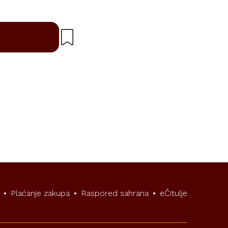
•
Plaćanje zakupa
•
Raspored sahrana
•
eČitulje