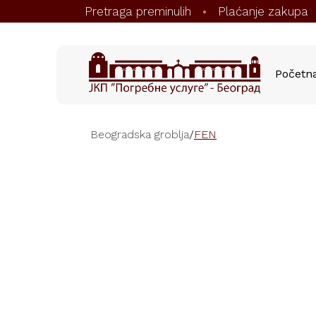
Pretraga preminulih
Plaćanje zakupa
•
Početn
Beogradska groblja
/
FEN