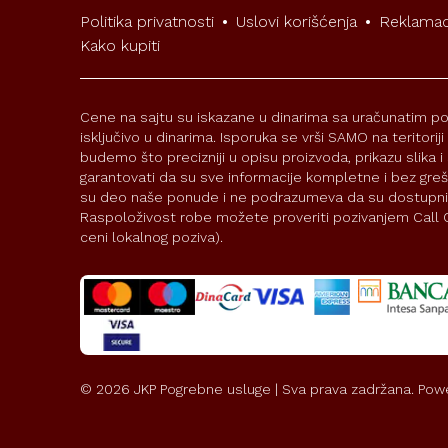
Politika privatnosti
•
Uslovi korišćenja
•
Reklamac
Kako kupiti
Cene na sajtu su iskazane u dinarima sa uračunatim po
isključivo u dinarima. Isporuka se vrši SAMO na teritorij
budemo što precizniji u opisu proizvoda, prikazu slika
garantovati da su sve informacije kompletne i bez grešak
su deo naše ponude i ne podrazumeva da su dostupni
Raspoloživost robe možete proveriti pozivanjem Call C
ceni lokalnog poziva).
©
2026
JKP Pogrebne usluge | Sva prava zadržana. Pow