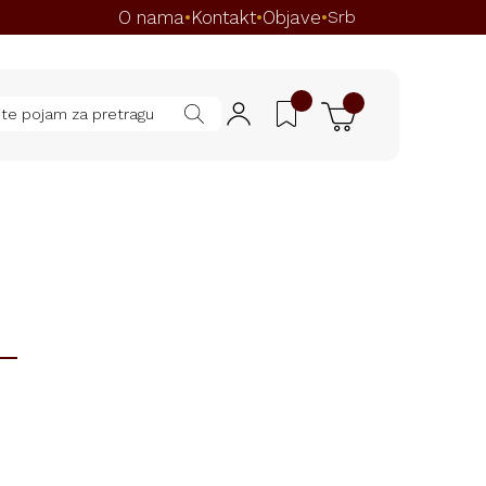
O nama
Kontakt
Objave
•
•
•
Srb