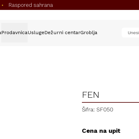
Raspored sahrana
•
a
Prodavnica
Usluge
Dežurni centar
Groblja
FEN
Šifra: SF050
Cena na upit