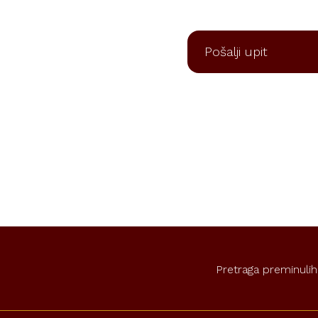
Pošalji upit
Pretraga preminulih