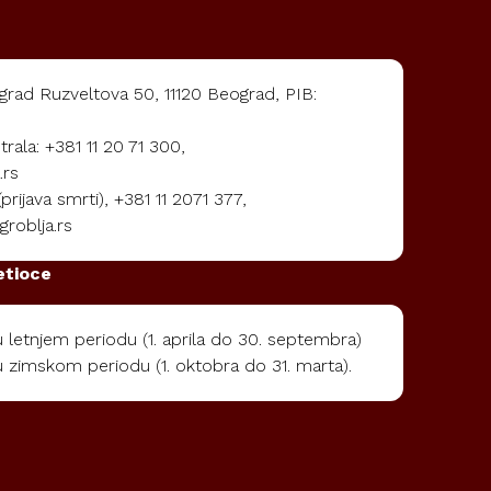
rad Ruzveltova 50, 11120 Beograd, PIB:
rala: +381 11 20 71 300,
.rs
rijava smrti), +381 11 2071 377,
roblja.rs
etioce
letnjem periodu (1. aprila do 30. septembra)
 zimskom periodu (1. oktobra do 31. marta).