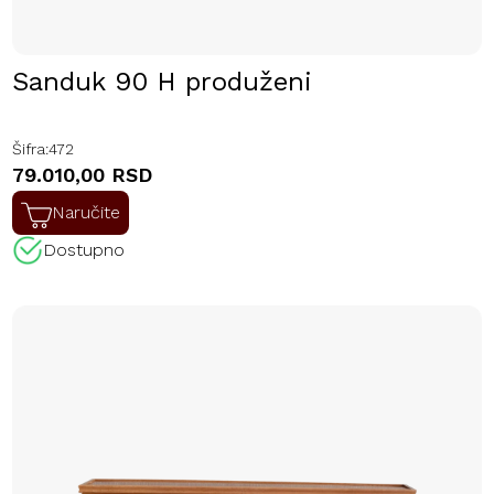
Sanduk 90 H produženi
Šifra:
472
79.010,00 RSD
Naručite
Dostupno