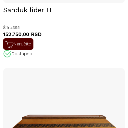
Sanduk lider H
Šifra:
395
152.750,00 RSD
Naručite
Dostupno