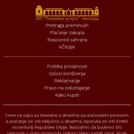
Pretraga preminulih
Plaćanje zakupa
Raspored sahrana
eČitulje
Politika privatnosti
Uslovi korišćenja
Reklamacije
Pravo na odustajanje
Kako kupiti
Cene na sajtu su iskazane u dinarima sa uračunatim porezom,
a plaćanje se vrši isključivo u dinarima. Isporuka se vrši SAMO
na teritoriji Republike Srbije. Nastojimo da budemo što
precizniji u opisu proizvoda, prikazu slika i samih cena, ali ne