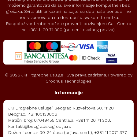
možemo garantovati da su sve informacije kompletne i bez
grešaka. Svi artikli prikazani na sajtu su deo naše ponude i ne
podrazumeva da su dostupni u svakom trenutku.
Raspoloživost robe možete proveriti pozivanjem Call Centra
na +381 11 20 71 300 (po ceni lokalnog poziva).
©
2026
JKP Pogrebne usluge | Sva prava zadržana. Powered by
Croonus Technologies
Informacije
JKP „Pogrebne usluge“ Beograd Ruzveltova 50, 11120
Beograd, PIB: 100133006
Matični broj: 07049455 Centrala: +381 11 20 71 300,
kontakt@beogradskagroblja.rs
Dežurni centar 00-24 časa (prijava smrti), +381 11 2071 377,