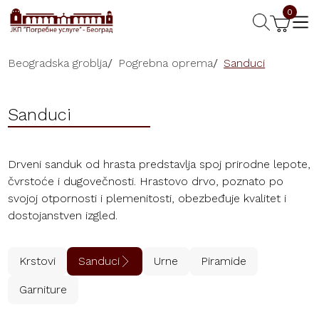
0
Beogradska groblja
/
Pogrebna oprema
/
Sanduci
Sanduci
Drveni sanduk od hrasta predstavlja spoj prirodne lepote,
čvrstoće i dugovečnosti. Hrastovo drvo, poznato po
svojoj otpornosti i plemenitosti, obezbeđuje kvalitet i
dostojanstven izgled.
Krstovi
Sanduci
Urne
Piramide
Garniture