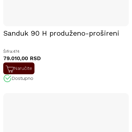
Sanduk 90 H produženo-prošireni
Šifra:
474
79.010,00 RSD
Naručite
Dostupno