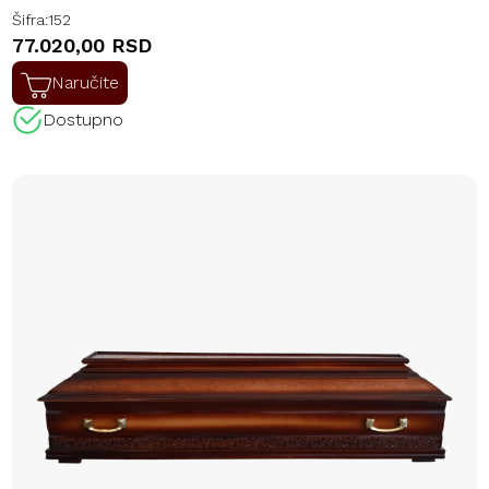
Šifra:
152
77.020,00 RSD
Naručite
Dostupno