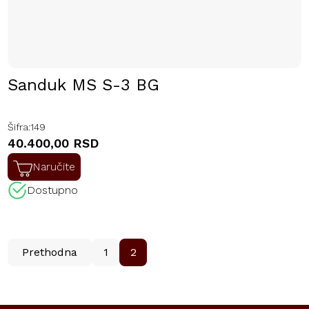
Sanduk MS S-3 BG
Šifra:
149
40.400,00 RSD
Naručite
Dostupno
Prethodna
1
2